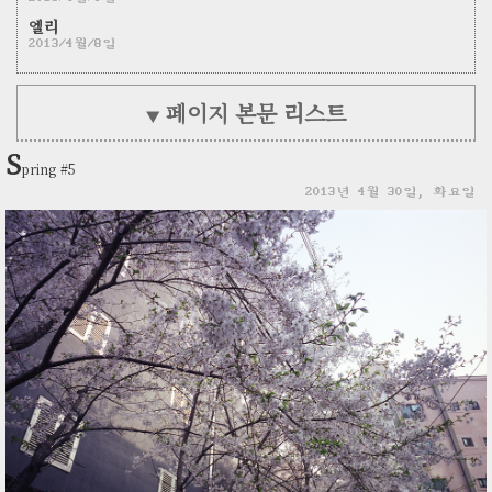
엘리
2013/4월/8일
페이지 본문 리스트
▼
S
pring #5
2013년 4월 30일, 화요일