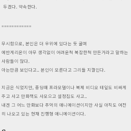
두겠다. 약속한다.
============
무시함으로, 본인은 더 우위에 있다는 듯 굴며
에반게리온이 아무 생각없이 어려운척 복잡한척 만든거라고 말하는
사람들이 많다.
아는만큼 보인다고.. 본인이 모른다고 그리들 지껄인다.
지금은 식었지만, 중딩때 프라모델이나 복제 비디오 테잎도 비싸게
주고 사고 만화책도 사모으고 설정집도 사고..
내겐 그 어느 만화보다 추억의 애니메이션이지만 사실 아직도 여전
히 나오고 있는 현재 진행형 애니메이션이다.