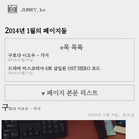
JUNKY.kr
2
014년 1월의 페이지들
목 목록
제
구로다 이오우 – 가지
2014/1월/9일
드라마 미스코리아 6회 삽입된 OST HERO 코드
2014/1월/7일
페이지 본문 리스트
▼
구
로다 이오우 – 가지
2014년 1월 9일, 목요일