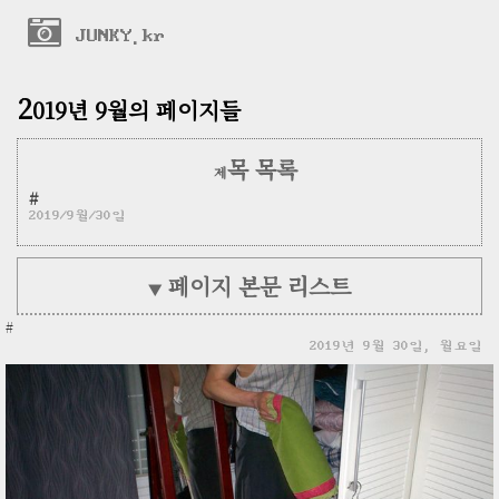
JUNKY.kr
2
019년 9월의 페이지들
목 목록
제
#
2019/9월/30일
페이지 본문 리스트
▼
#
2019년 9월 30일, 월요일