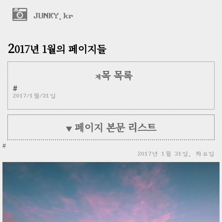
JUNKY.kr
2
017년 1월의 페이지들
목 목록
제
#
2017/1월/31일
페이지 본문 리스트
▼
#
2017년 1월 31일, 화요일