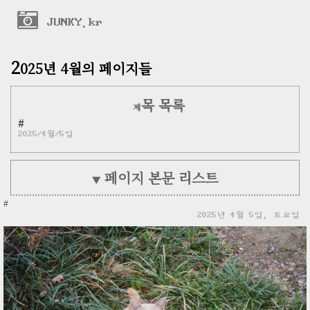
JUNKY.kr
2
025년 4월의 페이지들
목 목록
제
#
2025/4월/5일
페이지 본문 리스트
▼
#
2025년 4월 5일, 토요일