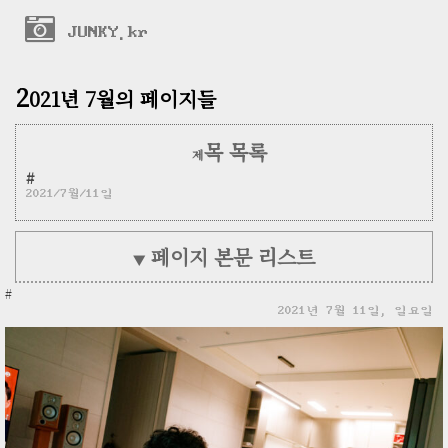
JUNKY.kr
2
021년 7월의 페이지들
목 목록
제
#
2021/7월/11일
페이지 본문 리스트
▼
#
2021년 7월 11일, 일요일