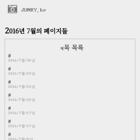
JUNKY.kr
2
016년 7월의 페이지들
목 목록
제
#
2016/7월/30일
#
2016/7월/23일
#
2016/7월/23일
#
2016/7월/20일
#
2016/7월/17일
#
2016/7월/17일
#
2016/7월/9일