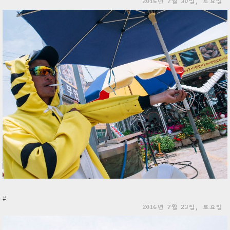
2016년 7월 30일, 토요일
#
2016년 7월 23일, 토요일