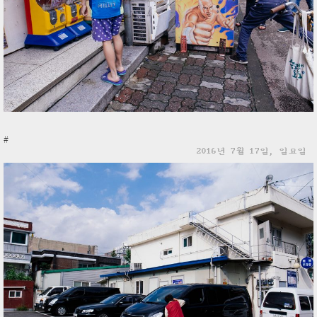
#
2016년 7월 17일, 일요일