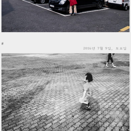
#
2016년 7월 9일, 토요일